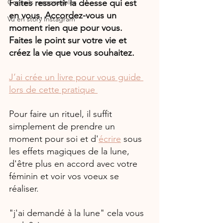
Conseils responsables
Faites ressortir la déesse qui est 
en vous. Accordez-vous un 
Vu en story Instagram
moment rien que pour vous. 
Faites le point sur votre vie et 
créez la vie que vous souhaitez.
J’ai crée un livre pour vous guide 
lors de cette pratique 
Pour faire un rituel, il suffit 
simplement de prendre un 
moment pour soi et d'
écrire
 sous 
les effets magiques de la lune, 
d'être plus en accord avec votre 
féminin et voir vos voeux se 
réaliser.
"j'ai demandé à la lune" cela vous 