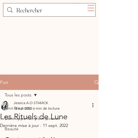
Post
Tous les posts
Jessica A.O STAMCK
Tous les posts
12 avr. 2022
6 min de lecture
Les Rituels de Lune
Développe ton plein pouvoir
Dernière mise à jour :
11 sept. 2022
Beauté