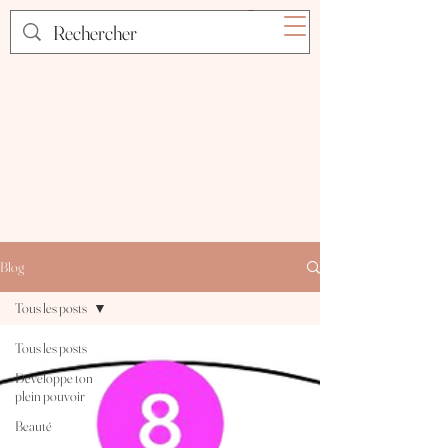
Blog
Tous les posts
Tous les posts
Développe ton
plein pouvoir
Beauté