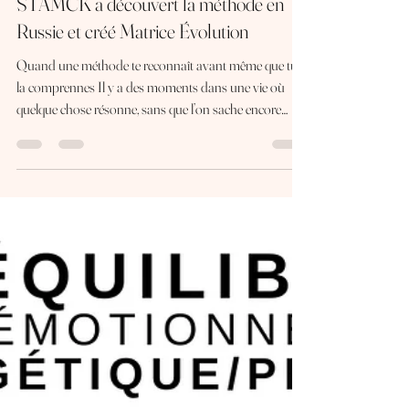
Matrice du Destin : comment Jessica
STAMCK a découvert la méthode en
Russie et créé Matrice Évolution
Quand une méthode te reconnaît avant même que tu
la comprennes Il y a des moments dans une vie où
quelque chose résonne, sans que l’on sache encore
pourquoi. Ce n’est pas mental. Ce n’est pas rationnel.
C’est une évidence silencieuse. Le jour où j’ai entendu
parler de cette méthode venue de Russie, je ne
connaissais ni son origine exacte, ni toute sa
profondeur.Je savais seulement une chose : ça
résonnait profondément . Pas comme une découverte
extérieure, mais comme une rec