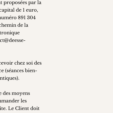
nt proposées par la
capital de 1 euro,
e numéro 891 304
 chemin de la
tronique
ct@deesse-
ecevoir chez soi des
ice (séances bien-
ntiques).
ose des moyens
ommander les
te. Le Client doit