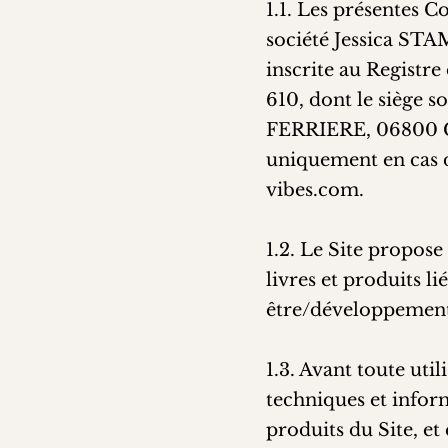
1.1. Les présentes C
société Jessica STAM
inscrite au Registr
610, dont le siège s
FERRIERE, 06800 C
uniquement en cas d
vibes.com
.
1.2. Le Site propose 
livres et produits li
être/développement 
1.3. Avant toute util
techniques et inform
produits du Site, et