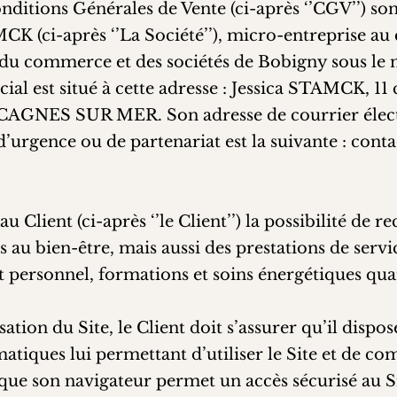
onditions Générales de Vente (ci-après ‘’CGV’’) so
CK (ci-après ‘’La Société’’), micro-entreprise au 
e du commerce et des sociétés de Bobigny sous l
ocial est situé à cette adresse : Jessica STAMCK, 11
AGNES SUR MER. Son adresse de courrier élec
’urgence ou de partenariat est la suivante :
conta
au Client (ci-après ‘’le Client’’) la possibilité de r
és au bien-être, mais aussi des prestations de serv
personnel, formations et soins énergétiques qua
isation du Site, le Client doit s’assurer qu’il disp
atiques lui permettant d’utiliser le Site et de c
 que son navigateur permet un accès sécurisé au Si