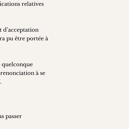
cations relatives
ut d’acceptation
ra pu être portée à
ne quelconque
renonciation à se
.
as passer