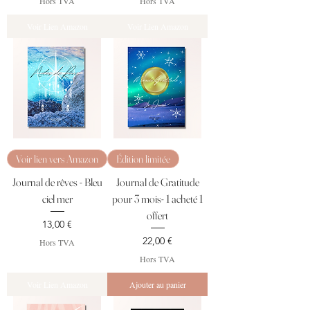
Hors TVA
Hors TVA
Voir Lien Amazon
Voir Lien Amazon
Voir lien vers Amazon
Édition limitée
Journal de rêves - Bleu
Journal de Gratitude
ciel mer
pour 3 mois- 1 acheté 1
offert
Prix
13,00 €
Prix
22,00 €
Hors TVA
Hors TVA
Voir Lien Amazon
Ajouter au panier