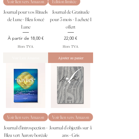
Voir lien vers Amazon
Édition limitée
Journal pour vos Rituels
Journal de Gratitude
de Lune - Bleu foncé
pour 3 mois - 1 acheté 1
Lune
offert
Prix promotionnel
Prix
À partir de
18,00 €
22,00 €
Hors TVA
Hors TVA
Voir Lien Amazon
Ajouter au panier
Voir lien vers Amazon
Voir lien vers Amazon
Journal d'introspection -
Journal d’objectifs sur 4
Bleu vert Aurore boréale
ans - Gris