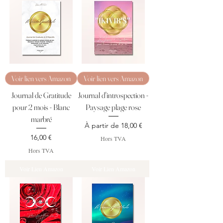
Voir lien vers Amazon
Voir lien vers Amazon
Journal de Gratitude
Journal d'introspection -
pour 2 mois - Blanc
Paysage plage rose
marbré
Prix promotionnel
À partir de
18,00 €
Prix
16,00 €
Hors TVA
Hors TVA
Voir Lien Amazon
Voir Lien Amazon