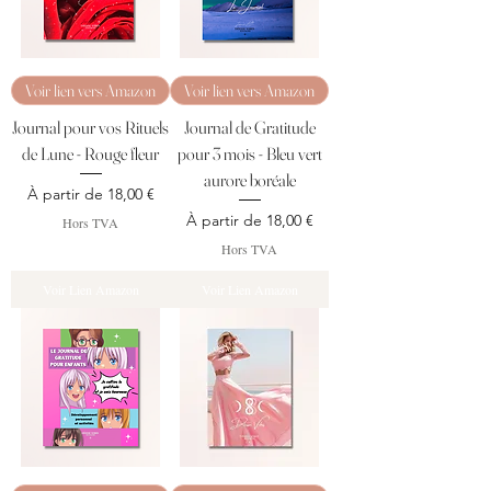
Voir lien vers Amazon
Voir lien vers Amazon
Journal pour vos Rituels
Journal de Gratitude
de Lune - Rouge fleur
pour 3 mois - Bleu vert
aurore boréale
Prix promotionnel
À partir de
18,00 €
Prix promotionnel
À partir de
18,00 €
Hors TVA
Hors TVA
Voir Lien Amazon
Voir Lien Amazon