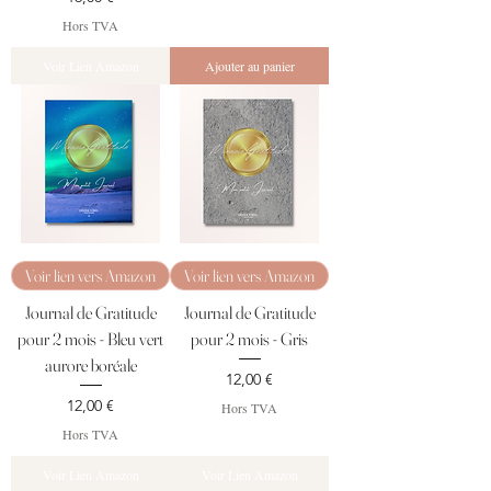
Hors TVA
Voir Lien Amazon
Ajouter au panier
Voir lien vers Amazon
Voir lien vers Amazon
Journal de Gratitude
Journal de Gratitude
pour 2 mois - Bleu vert
pour 2 mois - Gris
aurore boréale
Prix
12,00 €
Prix
12,00 €
Hors TVA
Hors TVA
Voir Lien Amazon
Voir Lien Amazon