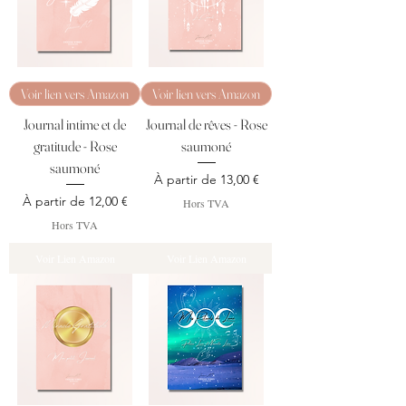
Voir lien vers Amazon
Voir lien vers Amazon
Journal intime et de
Journal de rêves - Rose
gratitude - Rose
saumoné
saumoné
Prix promotionnel
À partir de
13,00 €
Prix promotionnel
À partir de
12,00 €
Hors TVA
Hors TVA
Voir Lien Amazon
Voir Lien Amazon