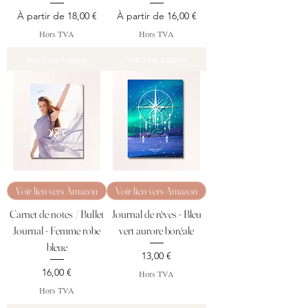
Prix promotionnel
Prix promotionnel
À partir de
18,00 €
À partir de
16,00 €
Hors TVA
Hors TVA
Voir Lien Amazon
Voir Lien Amazon
Voir lien vers Amazon
Voir lien vers Amazon
Carnet de notes / Bullet
Journal de rêves - Bleu
Journal - Femme robe
vert aurore boréale
bleue
Prix
13,00 €
Prix
16,00 €
Hors TVA
Hors TVA