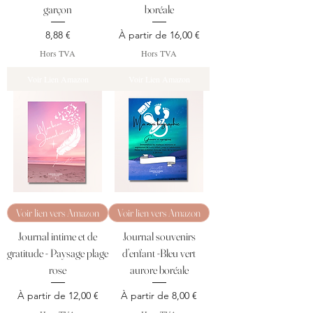
garçon
boréale
Prix
Prix promotionnel
8,88 €
À partir de
16,00 €
Hors TVA
Hors TVA
Voir Lien Amazon
Voir Lien Amazon
Voir lien vers Amazon
Voir lien vers Amazon
Journal intime et de
Journal souvenirs
gratitude - Paysage plage
d’enfant -Bleu vert
rose
aurore boréale
Prix promotionnel
Prix promotionnel
À partir de
12,00 €
À partir de
8,00 €