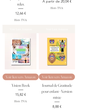
Prix promotionnel
À partir de
20,04 €
relax
Hors TVA
Prix
12,66 €
Hors TVA
Voir Lien Amazon
Voir Lien Amazon
Voir lien vers Amazon
Voir lien vers Amazon
Vision Book
Journal de Gratitude
pour enfant - Version
Prix
15,82 €
mixte
Hors TVA
Prix
8,88 €