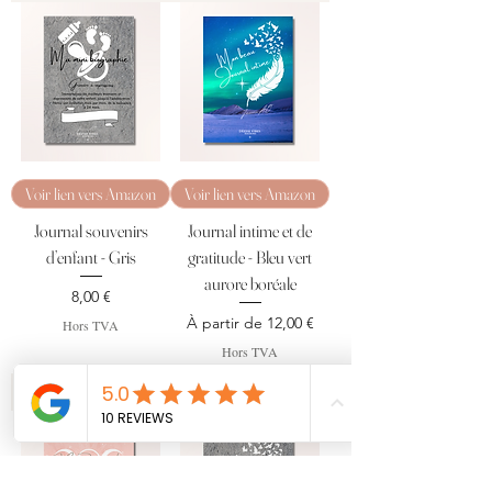
Voir lien vers Amazon
Voir lien vers Amazon
Journal souvenirs
Journal intime et de
d’enfant - Gris
gratitude - Bleu vert
aurore boréale
Prix
8,00 €
Prix promotionnel
À partir de
12,00 €
Hors TVA
Hors TVA
Voir Lien Amazon
Voir Lien Amazon