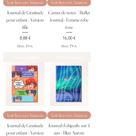
Voir lien vers Amazon
Voir lien vers Amazon
Journal de Gratitude
Carnet de notes / Bullet
pour enfant - Version
Journal - Femme robe
fille
rose
Prix
Prix
8,88 €
16,00 €
Hors TVA
Hors TVA
Voir Lien Amazon
Voir Lien Amazon
Voir lien vers Amazon
Voir lien vers Amazon
Journal de Gratitude
Journal d’objectifs sur 4
pour enfant - Version
ans - Bleu Aurore