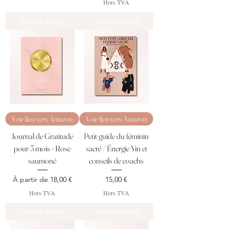
Hors TVA
Voir Lien Amazon
Voir Lien Amazon
Voir lien vers Amazon
Voir lien vers Amazon
Journal de Gratitude
Petit guide du féminin
pour 3 mois - Rose
sacré / Énergie Yin et
saumoné
conseils de coachs
Prix promotionnel
Prix
À partir de
18,00 €
15,00 €
Hors TVA
Hors TVA
Voir Lien Amazon
Voir Lien Amazon