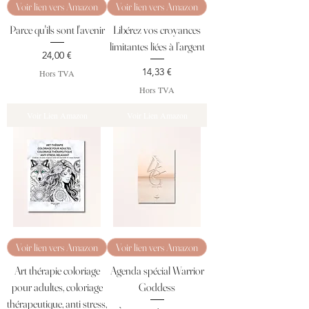
Voir lien vers Amazon
Voir lien vers Amazon
Parce qu'ils sont l'avenir
Libérez vos croyances
limitantes liées à l’argent
Prix
24,00 €
Prix
14,33 €
Hors TVA
Hors TVA
Voir Lien Amazon
Voir Lien Amazon
Voir lien vers Amazon
Voir lien vers Amazon
Art thérapie coloriage
Agenda spécial Warrior
pour adultes, coloriage
Goddess
thérapeutique, anti stress,