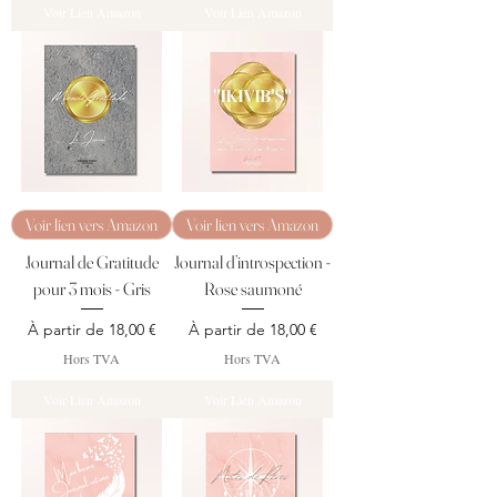
Voir Lien Amazon
Voir Lien Amazon
Voir lien vers Amazon
Voir lien vers Amazon
Journal de Gratitude
Journal d’introspection -
pour 3 mois - Gris
Rose saumoné
Prix promotionnel
Prix promotionnel
À partir de
18,00 €
À partir de
18,00 €
Hors TVA
Hors TVA
Voir Lien Amazon
Voir Lien Amazon