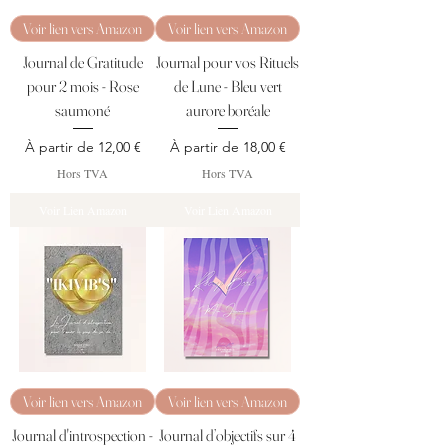
Voir lien vers Amazon
Voir lien vers Amazon
Journal de Gratitude
Journal pour vos Rituels
pour 2 mois - Rose
de Lune - Bleu vert
saumoné
aurore boréale
Prix promotionnel
Prix promotionnel
À partir de
12,00 €
À partir de
18,00 €
Hors TVA
Hors TVA
Voir Lien Amazon
Voir Lien Amazon
Voir lien vers Amazon
Voir lien vers Amazon
Journal d'introspection -
Journal d’objectifs sur 4