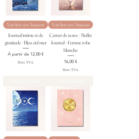
Voir lien vers Amazon
Voir lien vers Amazon
Journal intime et de
Carnet de notes / Bullet
gratitude - Bleu ciel mer
Journal - Femme robe
blanche
Prix promotionnel
À partir de
12,00 €
Prix
16,00 €
Hors TVA
Hors TVA
Voir Lien Amazon
Voir Lien Amazon