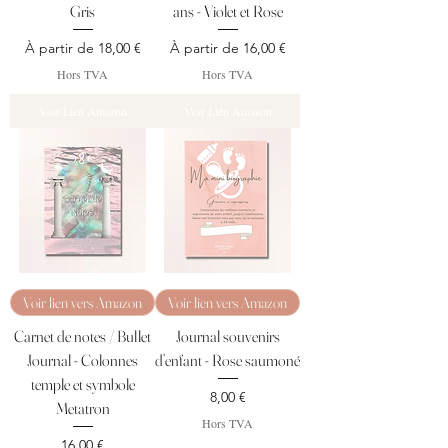
Gris
ans - Violet et Rose
Prix promotionnel
Prix promotionnel
À partir de
18,00 €
À partir de
16,00 €
Hors TVA
Hors TVA
Voir Lien Amazon
Voir Lien Amazon
Voir lien vers Amazon
Voir lien vers Amazon
Carnet de notes / Bullet
Journal souvenirs
Journal - Colonnes
d’enfant - Rose saumoné
temple et symbole
Prix
8,00 €
Metatron
Hors TVA
Prix
16,00 €