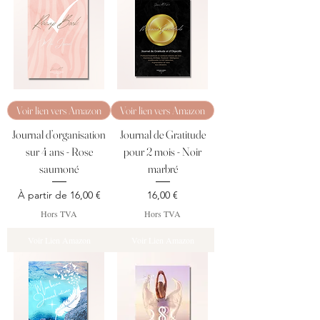
Voir lien vers Amazon
Voir lien vers Amazon
Journal d’organisation
Journal de Gratitude
sur 4 ans - Rose
pour 2 mois - Noir
saumoné
marbré
Prix promotionnel
Prix
À partir de
16,00 €
16,00 €
Hors TVA
Hors TVA
Voir Lien Amazon
Voir Lien Amazon