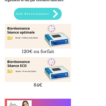
règlement se fait par virement bancaire.
Info Biorésonance
120€ ou forfait
84€