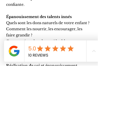
confiante.
Épanouissement des talents innés
Quels sont les dons naturels de votre enfant ?
Comment les nourrir, les encourager, les
faire grandir ?
Cette section aborde aussi les blocages
potentiels et vous aide à les reconnaître pour
mieux les dépasser ensemble.
Réalisation de soi et épanouissement
personnel
Chaque enfant possède les ressources
nécessaires à son bonheur.
Ce chapitre détaille les qualités essentielles à
renforcer pour qu’il construise une vie riche,
stable et alignée à ce qu’il est vraiment.
Leçons karmiques et blocages
subconscients
Votre enfant peut porter des peurs, croyances
ou schémas inconscients liés à sa lignée ou à