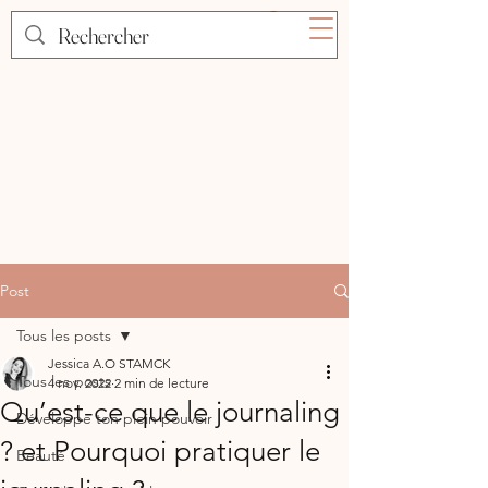
Post
Tous les posts
Jessica A.O STAMCK
Tous les posts
4 nov. 2022
2 min de lecture
Qu’est-ce que le journaling
Développe ton plein pouvoir
? et Pourquoi pratiquer le
Beauté