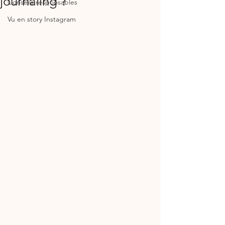
journaling ?
Conseils responsables
Vu en story Instagram