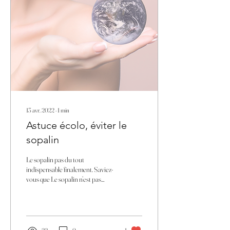
13 avr. 2022
∙
1
min
Astuce écolo, éviter le
sopalin
Le sopalin pas du tout
indispensable finalement. Saviez-
vous que Le sopalin n’est pas
soluble dans l’eau et qu'il est non
recyclable....