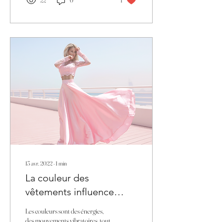
22
0
1
13 avr. 2022
∙
1
min
La couleur des
vêtements influence
notre énergie.
Les couleurs sont des énergies,
des mouvements vibratoires, tout