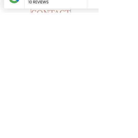
CONTACT
Accueil
La boutique
Notre histoire
Le blog
Contact
Suivez-moi sur Instagram
@jessica_stamck