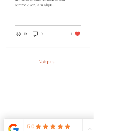
comme le son, la musique.
Chaque couleur correspond à
une vibration avec...
19
0
1
Voir plus
Conditions
générales de ventes
Mentions légales