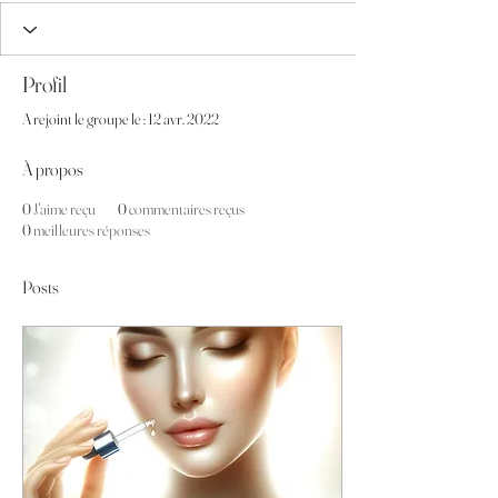
Profil
A rejoint le groupe le : 12 avr. 2022
À propos
0
J'aime reçu
0
commentaires reçus
0
meilleures réponses
Posts