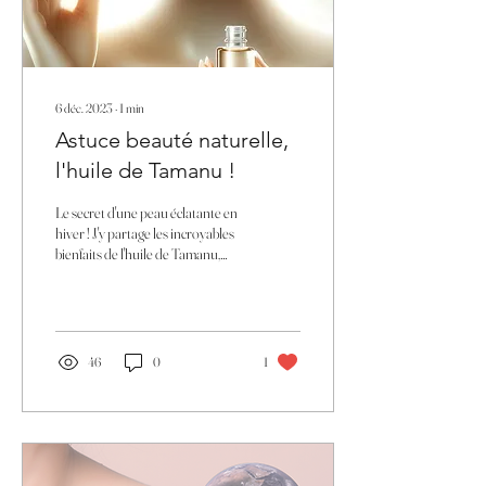
6 déc. 2023
∙
1
min
Astuce beauté naturelle,
l'huile de Tamanu !
Le secret d'une peau éclatante en
hiver ! J'y partage les incroyables
bienfaits de l'huile de Tamanu,
véritable don de la nature
46
0
1