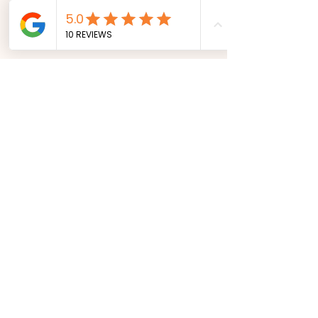
sa façon en mêlant
neurosciences, psychologie et
spiritualité.
Ainsi, toute une collection de
livres est née. Ces livres sont de
véritables
guides d’auto-
coaching.
Le premier journal a été un
journal de gratitude « Miracle
Gratitude » qui est passé
N°1 des
ventes en 5 mois sur Amazon.fr