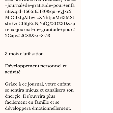
=journal+de+gratitude+pour+enfa
nts&qid=1666165180&qu=eyJxc2
MiOiIzLjA1IiwicXNhIjoiMi43MSI
sInFzcCI6IjEuNjYifQ%3D%3D&sp
refix=journal+de+gratitude+pour%
2Caps%2C88&sr=8-53
3 mois d'utilisation.
Développement personnel et
activité
Grâce à ce journal, votre enfant
se sentira mieux et canalisera son
énergie. Il s’ouvrira plus
facilement en famille et se
développera émotionnellement.