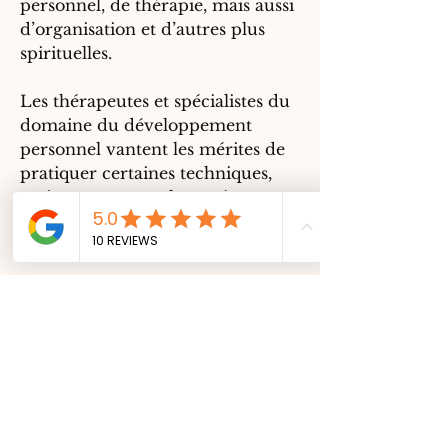
personnel, de thérapie, mais aussi
d’organisation et d’autres plus
spirituelles.
Les thérapeutes et spécialistes du
domaine du développement
personnel vantent les mérites de
pratiquer certaines techniques,
mais personne ne les avait encore
mis à disposition dans des
livres à
remplir, qui vous guident.
Passionnée depuis toujours par
tout ce qui touche au domaine du
développement personnel
Jessica
STAMCK
a réuni tous son savoir
pour mettre en place ces
techniques puis les a modulées à
sa façon en mêlant