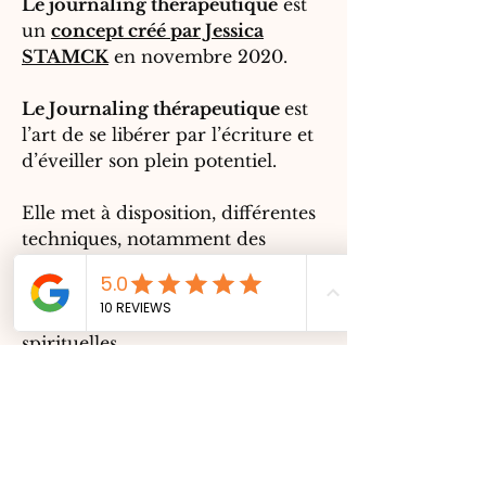
Le journaling thérapeutique
est
un
concept créé par Jessica
STAMCK
en novembre 2020.
Le Journaling thérapeutique
est
l’art de se libérer par l’écriture et
d’éveiller son plein potentiel.
Elle met à disposition, différentes
techniques, notamment des
techniques de développement
personnel, de thérapie, mais aussi
d’organisation et d’autres plus
spirituelles.
Les thérapeutes et spécialistes du
domaine du développement
personnel vantent les mérites de
pratiquer certaines techniques,