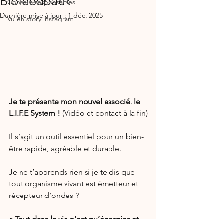
Biofeedback
Conseils responsables
Dernière mise à jour :
1 déc. 2025
Vu en story Instagram
Je te présente mon nouvel associé, le 
L.I.F.E System ! 
(Vidéo et contact à la fin)
Il s’agit un outil essentiel pour un bien-
être rapide, agréable et durable.
Je ne t’apprends rien si je te dis que 
tout organisme vivant est émetteur et 
récepteur d’ondes ?
« Tout dans la vie n’est qu’énergies et 