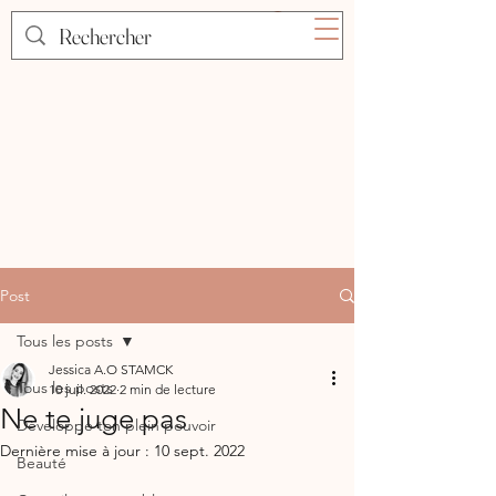
Post
Tous les posts
Jessica A.O STAMCK
Tous les posts
10 juil. 2022
2 min de lecture
Ne te juge pas
Développe ton plein pouvoir
Dernière mise à jour :
10 sept. 2022
Beauté