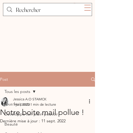
Post
Tous les posts
Jessica A.O STAMCK
Tous les posts
1 juil. 2022
1 min de lecture
Notre boite mail pollue !
Développe ton plein pouvoir
Dernière mise à jour :
11 sept. 2022
Beauté