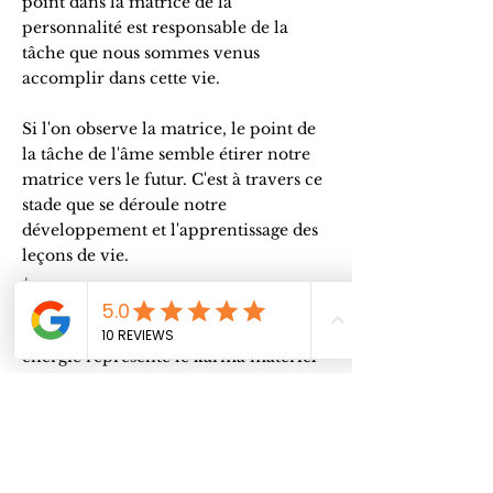
point dans la matrice de la
personnalité est responsable de la
tâche que nous sommes venus
accomplir dans cette vie.
Si l'on observe la matrice, le point de
la tâche de l'âme semble étirer notre
matrice vers le futur. C'est à travers ce
stade que se déroule notre
développement et l'apprentissage des
leçons de vie.
+
Elle est la pierre d'achoppement
financière. On considère que cette
énergie représente le karma matériel
d'une vie antérieure. Ainsi, si cette
énergie n'est pas activée, elle agira
comme une pierre, bloquant le flux
d'argent, de ressources et
d'opportunités.