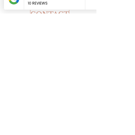
Mentions légales
CONTACT
Accueil
La boutique
Notre histoire
Le blog
Contact
Suivez-moi sur Instagram
@jessica_stamck