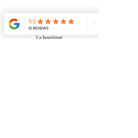
Accueil
La boutique
Notre histoire
Le blog
Contact
Suivez-moi sur Instagram
@jessica_stamck
Inscription Newsletter👇