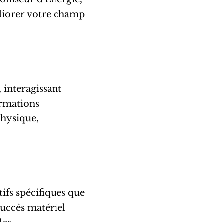
liorer votre champ
interagissant
irmations
 physique,
ctifs spécifiques que
 succès matériel