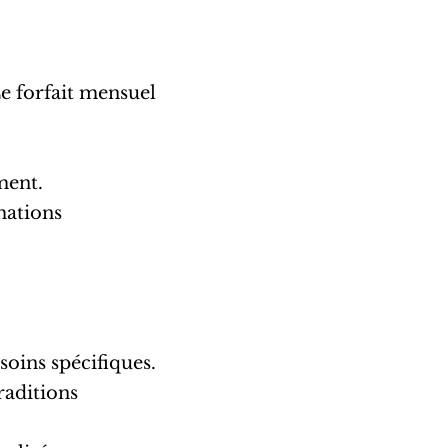
e forfait mensuel
ment.
rmations
esoins spécifiques.
traditions