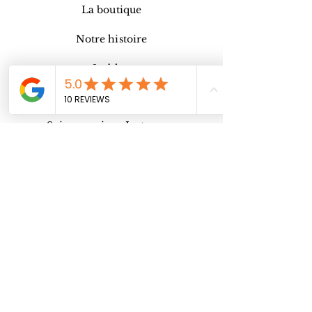
La boutique
Notre histoire
Le blog
Contact
Suivez-moi sur Instagram
@jessica_stamck
Inscription Newsletter👇
E-mail
Envoyer