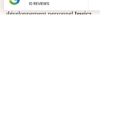
tout ce qui touche au domaine du
développement personnel
Jessica
STAMCK
a réuni tous son savoir
pour mettre en place ces
techniques puis les a modulées à
sa façon en mêlant
neurosciences, psychologie et
spiritualité.
Ainsi, toute une collection de
livres est née. Ces livres sont de
véritables
guides d’auto-
coaching.
Le premier journal a été un
journal de gratitude « Miracle
Gratitude » qui est passé
N°1 des
ventes en 5 mois sur Amazon.fr