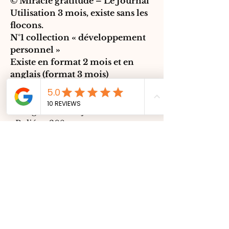
©
Miracle gratitude – Le Journal
Utilisation 3 mois, existe sans les
flocons.
N°1 collection « développement
personnel »
Existe en format 2 mois et en
anglais (format 3 mois)
Rigide :
·
Langue ‏ : ‎
Français
·
Relié ‏ : ‎
208 pages
·
Poids de l'article ‏ : ‎
472 g
·
Dimensions ‏ : ‎
17.78 x 1.68 x 25.4
cm