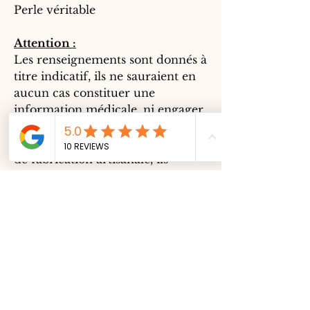
Perle véritable
Attention :
Les renseignements sont donnés à
titre indicatif, ils ne sauraient en
aucun cas constituer une
information médicale, ni engager
notre responsabilité.
Concernant les produits naturels
de fabrication artisanale, ils
peuvent présenter des
irrégularités et des tailles
différentes. Les photos sont donc
non contractuelles mais au plus
proche de la réalité.