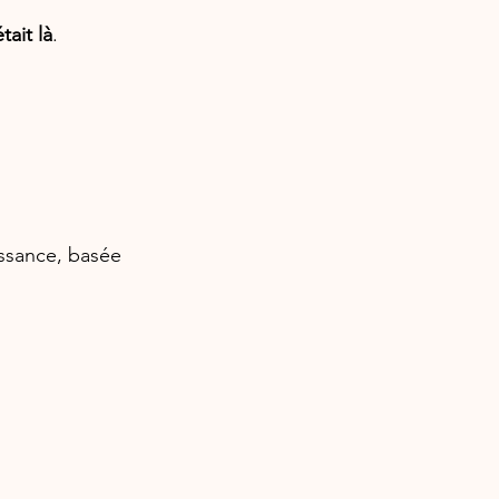
tait là
.
ssance, basée 