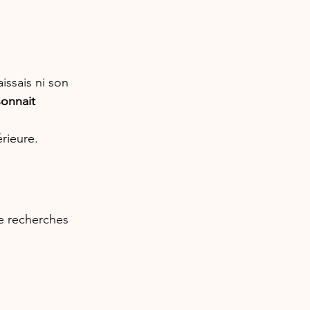
issais ni son 
sonnait 
rieure.
e recherches 