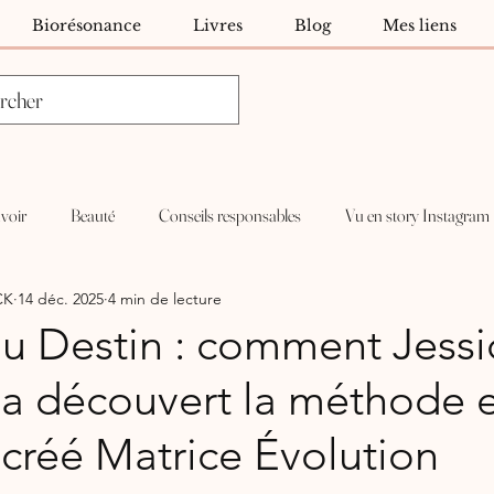
Biorésonance
Livres
Blog
Mes liens
voir
Beauté
Conseils responsables
Vu en story Instagram
CK
14 déc. 2025
4 min de lecture
du Destin : comment Jessi
 découvert la méthode 
 créé Matrice Évolution