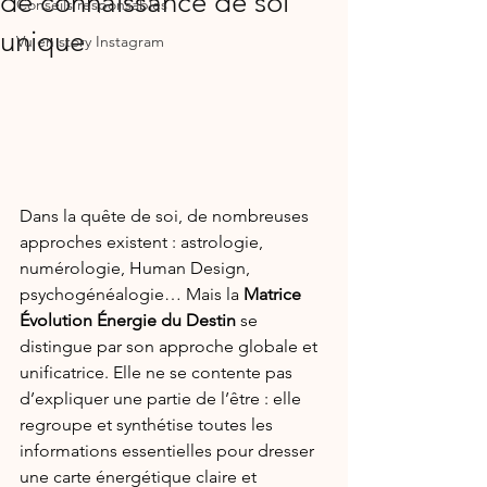
de connaissance de soi
Conseils responsables
unique
Vu en story Instagram
Dans la quête de soi, de nombreuses 
approches existent : astrologie, 
numérologie, Human Design, 
psychogénéalogie… Mais la 
Matrice 
Évolution Énergie du Destin
 se 
distingue par son approche globale et 
unificatrice. Elle ne se contente pas 
d’expliquer une partie de l’être : elle 
regroupe et synthétise toutes les 
informations essentielles pour dresser 
une carte énergétique claire et 