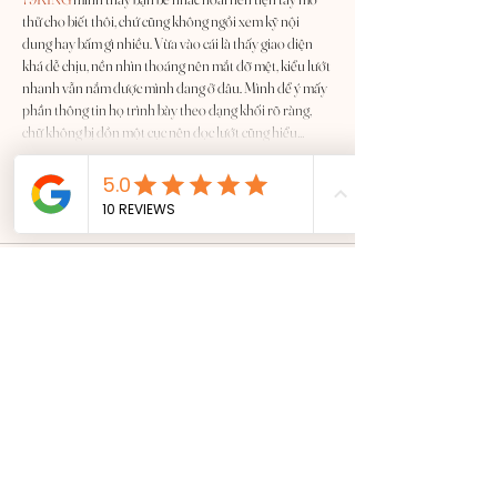
thử cho biết thôi, chứ cũng không ngồi xem kỹ nội 
dung hay bấm gì nhiều. Vừa vào cái là thấy giao diện 
khá dễ chịu, nền nhìn thoáng nên mắt đỡ mệt, kiểu lướt 
nhanh vẫn nắm được mình đang ở đâu. Mình để ý mấy 
phần thông tin họ trình bày theo dạng khối rõ ràng, 
chữ không bị dồn một cục nên đọc lướt cũng hiểu…
Afficher plus
J'aime
Répondre
savannapatt.er.s.on.7.0.4
09 juil.
XX88
 mình mới ghé thử vì thấy bạn bè nhắc hoài, kiểu 
vào xem giao diện ra sao thôi chứ không có thời gian 
ngồi nghiên cứu kèo. Ấn tượng đầu là trang nhìn khá 
“thoáng”, chia nhóm nội dung rõ nên lướt nhanh vẫn 
nắm được mình đang ở mục nào. Mình thích nhất là 
phần thể thao nhìn gọn gàng, có cảm giác họ gom 
nhiều giải đấu nhưng không làm rối mắt, kéo xuống 
vẫn dễ theo…