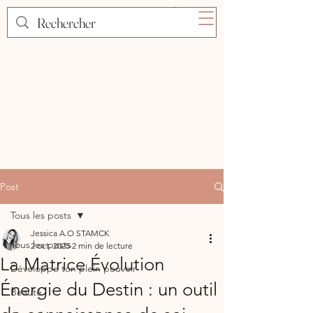
Post
Tous les posts
Jessica A.O STAMCK
Tous les posts
2 oct. 2025
2 min de lecture
La Matrice Évolution
Développe ton plein pouvoir
Énergie du Destin : un outil
Beauté