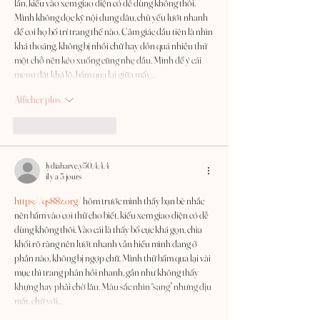
lần, kiểu vào xem giao diện có dễ dùng không thôi. 
Mình không đọc kỹ nội dung đâu, chủ yếu lướt nhanh 
để coi họ bố trí trang thế nào. Cảm giác đầu tiên là nhìn 
khá thoáng, không bị nhồi chữ hay dồn quá nhiều thứ 
một chỗ nên kéo xuống cũng nhẹ đầu. Mình để ý cái 
menu đặt khá lộ, bấm qua lại giữa mấy…
Afficher plus
J'aime
Répondre
lydiaharve.y50.4.4.4
il y a 5 jours
https://qs88z.org/
 hôm trước mình thấy bạn bè nhắc 
nên bấm vào coi thử cho biết, kiểu xem giao diện có dễ 
dùng không thôi. Vào cái là thấy bố cục khá gọn, chia 
khối rõ ràng nên lướt nhanh vẫn hiểu mình đang ở 
phần nào, không bị ngợp chữ. Mình thử bấm qua lại vài 
mục thì trang phản hồi nhanh, gần như không thấy 
khựng hay phải chờ lâu. Màu sắc nhìn “sang” nhưng dịu 
mắt, chữ với…