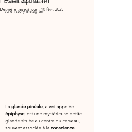
l'Éveil Spirituel
Conseils responsables
Dernière mise à jour :
10 févr. 2025
Vu en story Instagram
La 
glande pinéale
, aussi appelée 
épiphyse
, est une mystérieuse petite 
glande située au centre du cerveau, 
souvent associée à la 
conscience 