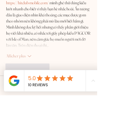
https://hitclub-mobile.com/
 mình ghé thử đúng kiểu 
lướt nhanh cho biết vì thấy bạn bè nhắc hoài. Ấn tượng 
đầu là giao diện nhìn khá thoáng, các mục được gom 
theo nhóm nên không phải mò lâu mới biết bấm gì. 
Mình không đọc kỹ hết nhưng có thấy phần giới thiệu 
họ viết khá nhiều, có nhắc tới giấy phép kiểu PAGCOR 
với Isle of Man, nên cảm giác họ muốn người mới đỡ 
lăn tăn. Trên điện thoại thì…
Afficher plus
J'aime
Répondre
katrinacha.vez.52.0.2
il y a 5 jours
https://go8.gr.com/
 hôm trước thấy bạn bè nói nhiều 
nên mình ghé vào xem thử chứ cũng không đăng ký 
hay chơi gì. Cảm giác đầu tiên là trang làm khá thoáng, 
chữ không bị dồn một cục nên lướt nhanh vẫn hiểu họ 
đang nói gì. Mình để ý họ có chèn vài con số nổi bật 
kiểu “bảo mật 99,99%” nên nhìn phát là nắm ý, khỏi 
phải đọc kỹ từng dòng. Kéo xuống thì các đoạn nội 