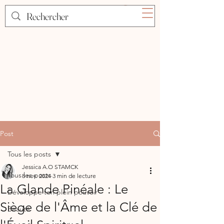
Post
Tous les posts
Jessica A.O STAMCK
Tous les posts
8 nov. 2024
3 min de lecture
La Glande Pinéale : Le
Développe ton plein pouvoir
Siège de l'Âme et la Clé de
Beauté