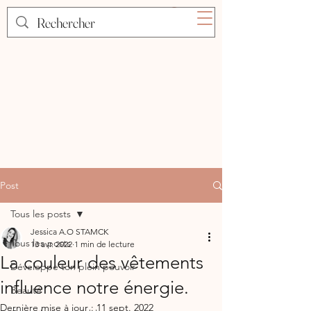
Post
Tous les posts
Jessica A.O STAMCK
Tous les posts
13 avr. 2022
1 min de lecture
La couleur des vêtements
Développe ton plein pouvoir
influence notre énergie.
Beauté
Dernière mise à jour :
11 sept. 2022